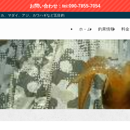
お問い合わせ：tei:090-7855-7054
カ、マダイ、アジ、カワハギなど五目釣りが楽しめる | かおる渡船
ホ－ム
釣果情報
料金