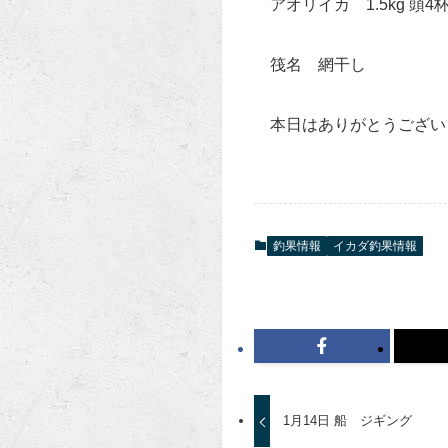
アオリイカ 1.5kg 頭4
筏名 網干し
本日はありがとうござい
釣果情報
イカダ釣果情報
1月14日 船 ジギング