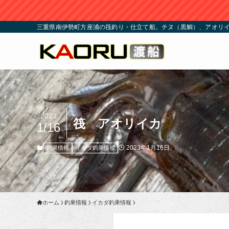
三重県南伊勢町方座浦の筏釣り・仕立て船。チヌ（黒鯛）、アオリイ
2023
筏 アオリイカ
1/16
2023年1月16日
釣果情報
イカダ釣果情報
ホーム
釣果情報
イカダ釣果情報