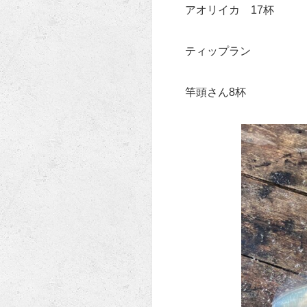
アオリイカ 17杯
ティップラン
竿頭さん8杯