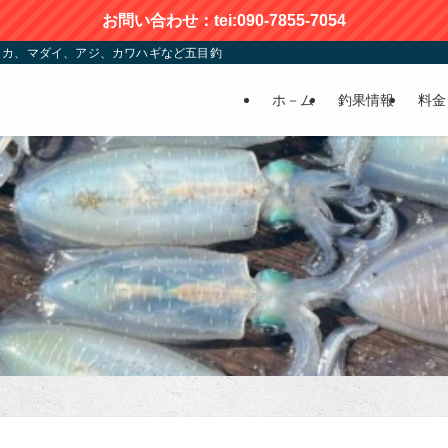
お問い合わせ：tei:090-7855-7054
カ、マダイ、アジ、カワハギなど五目釣りが楽しめる | かおる渡船
ホ－ム
釣果情報
料金