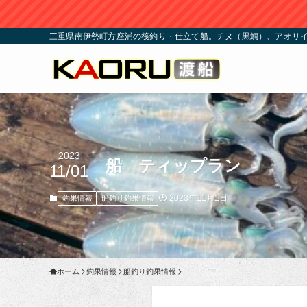
三重県南伊勢町方座浦の筏釣り・仕立て船。チヌ（黒鯛）、アオリイ
2023
船 ティップラン
11/01
2023年11月1日
釣果情報
船釣り釣果情報
ホーム
釣果情報
船釣り釣果情報