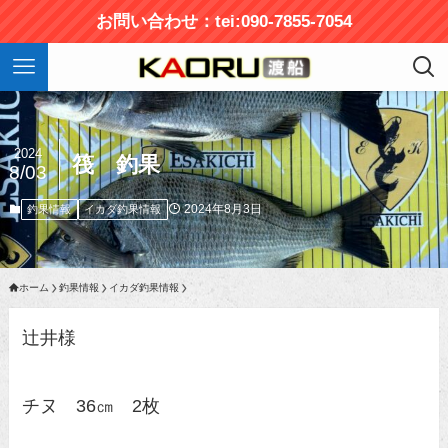
お問い合わせ：tei:090-7855-7054
2024
筏 釣果
8/03
2024年8月3日
釣果情報
イカダ釣果情報
ホーム
釣果情報
イカダ釣果情報
辻井様
チヌ 36㎝ 2枚