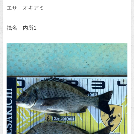
エサ オキアミ
筏名 内所1