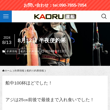
お問い合わせ：tei:090-7855-7054
2024
8月12日 半夜便釣果
8/13
2024年8月13日
釣果情報
船釣り釣果情報
ホーム
釣果情報
船釣り釣果情報
船中100杯ほどでした！
アジは25㎝前後で最後まで入れ食いでした！