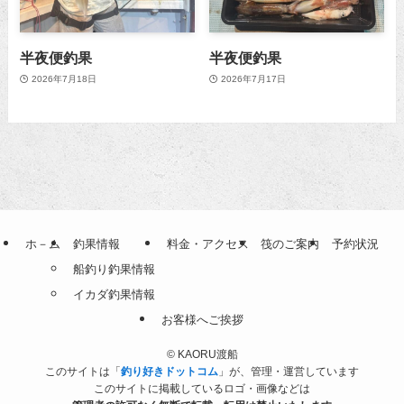
半夜便釣果
半夜便釣果
2026年7月18日
2026年7月17日
ホ－ム
釣果情報
料金・アクセス
筏のご案内
予約状況
船釣り釣果情報
イカダ釣果情報
お客様へご挨拶
©
KAORU渡船
このサイトは「
釣り好きドットコム
」が、管理・運営しています
このサイトに掲載しているロゴ・画像などは