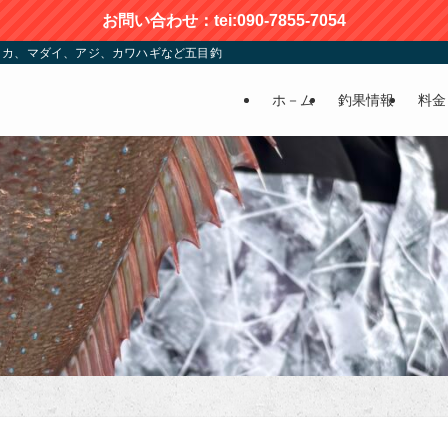
お問い合わせ：tei:090-7855-7054
カ、マダイ、アジ、カワハギなど五目釣りが楽しめる | かおる渡船
ホ－ム
釣果情報
料金