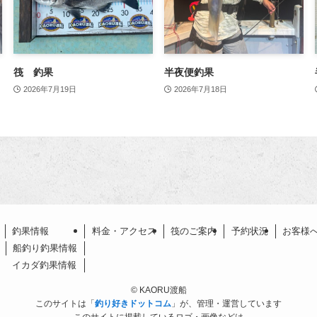
筏 釣果
半夜便釣果
2026年7月19日
2026年7月18日
釣果情報
料金・アクセス
筏のご案内
予約状況
お客様
船釣り釣果情報
イカダ釣果情報
©
KAORU渡船
このサイトは「
釣り好きドットコム
」が、管理・運営しています
このサイトに掲載しているロゴ・画像などは