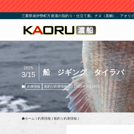
三重県南伊勢町方座浦の筏釣り・仕立て船。チヌ（黒鯛）、アオリイ
2025
船 ジギング タイラバ
3/15
2025年3月15日
釣果情報
船釣り釣果情報
ホーム
釣果情報
船釣り釣果情報