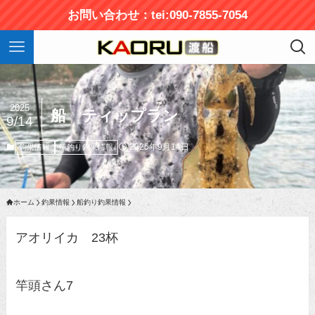
お問い合わせ：tei:090-7855-7054
2025
船 ティップラン
9/14
2025年9月14日
釣果情報
船釣り釣果情報
ホーム
釣果情報
船釣り釣果情報
アオリイカ 23杯
竿頭さん7