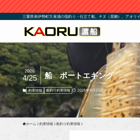
三重県南伊勢町方座浦の筏釣り・仕立て船。チヌ（黒鯛）、アオリイ
2026
船 ボートエギング
4/25
2026年4月25日
釣果情報
船釣り釣果情報
ホーム
釣果情報
船釣り釣果情報