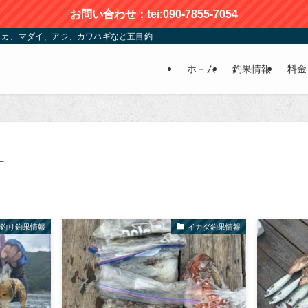
お問い合わせ：tei:090-7855-7054
カ、マダイ、アジ、カワハギなど五目釣りが楽しめる | かおる渡船
ホ－ム
釣果情報
料金
–
釣り釣果情報
イカダ釣果情報