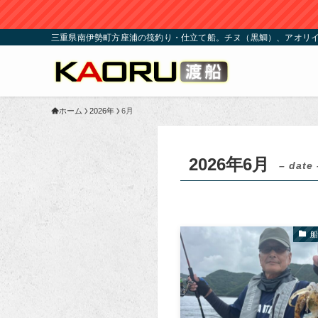
三重県南伊勢町方座浦の筏釣り・仕立て船。チヌ（黒鯛）、アオリイ
ホーム
2026年
6月
2026年6月
– date 
船