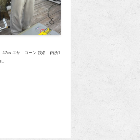
 42㎝ エサ コーン 筏名 内所1
1日