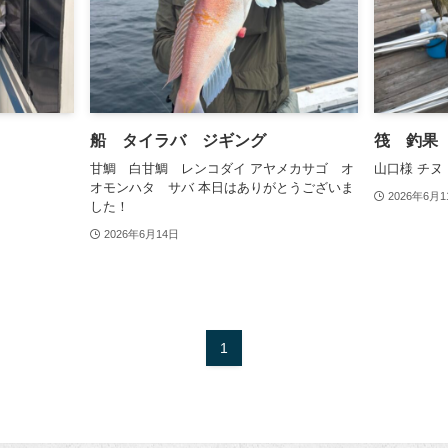
船 タイラバ ジギング
筏 釣果
！
甘鯛 白甘鯛 レンコダイ アヤメカサゴ オ
山口様 チヌ
オモンハタ サバ 本日はありがとうございま
2026年6月1
した！
2026年6月14日
1