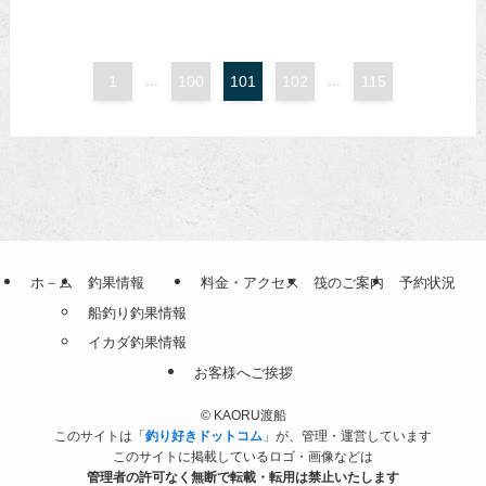
1
...
100
101
102
...
115
ホ－ム
釣果情報
料金・アクセス
筏のご案内
予約状況
船釣り釣果情報
イカダ釣果情報
お客様へご挨拶
©
KAORU渡船
このサイトは「
釣り好きドットコム
」が、管理・運営しています
このサイトに掲載しているロゴ・画像などは
管理者の許可なく無断で転載・転用は禁止いたします