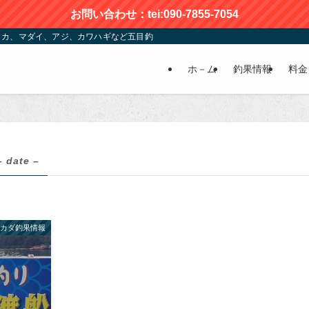
お問い合わせ：tei:090-7855-7054
カ、マダイ、アジ、カワハギなど五目釣りが楽しめる | かおる渡船
ホ－ム
釣果情報
料金
– date –
カダ釣果情報