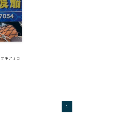
サ オキアミコ
1