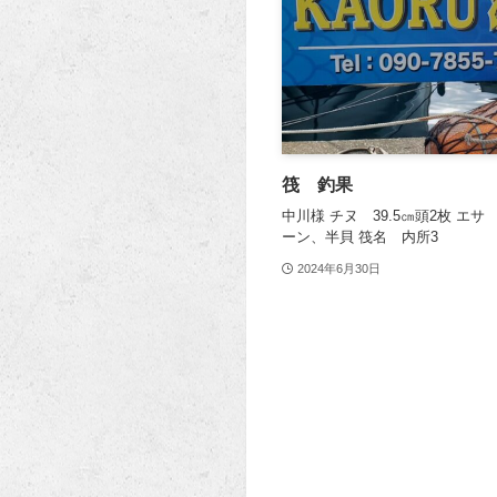
筏 釣果
中川様 チヌ 39.5㎝頭2枚 エ
ーン、半貝 筏名 内所3
2024年6月30日