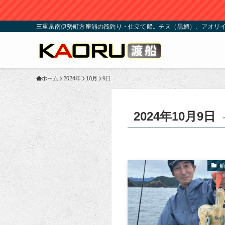
三重県南伊勢町方座浦の筏釣り・仕立て船。チヌ（黒鯛）、アオリイ
ホーム
2024年
10月
9日
2024年10月9日
船