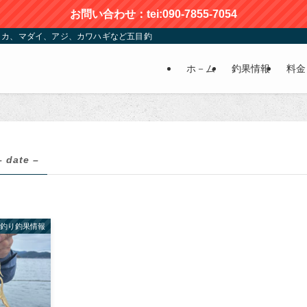
お問い合わせ：tei:090-7855-7054
カ、マダイ、アジ、カワハギなど五目釣りが楽しめる | かおる渡船
ホ－ム
釣果情報
料金
– date –
釣り釣果情報